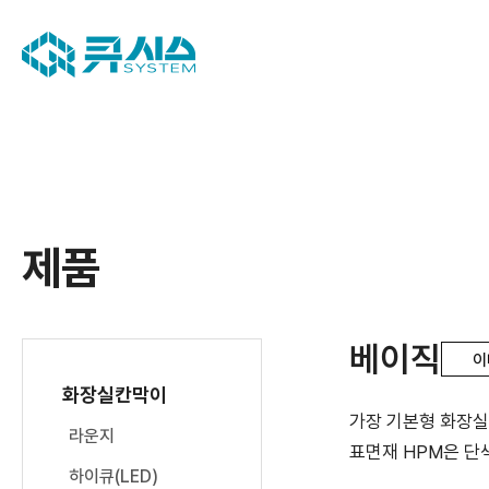
제품
베이직
이
화장실칸막이
가장 기본형 화장실
라운지
표면재 HPM은 단색
하이큐(LED)