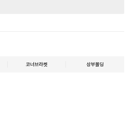
코너브라켓
상부몰딩