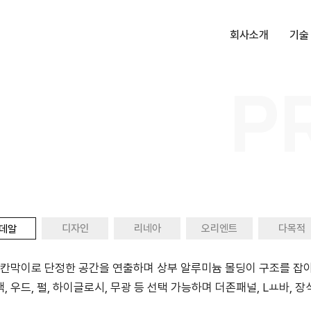
회사소개
기술
P
대표인사말
항균
회사소개
더존
회사연혁
받침
인증 및 수상
켓
특허, 상표
상부
오시는길
디자인
리네아
오리엔트
다목적
데알
일렛
칸막이로 단정한 공간을 연출하며 상부 알루미늄 몰딩이 구조를 잡
, 우드, 펄, 하이글로시, 무광 등 선택 가능하며 더존패널, Lㅛ바,