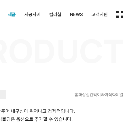
제품
시공사례
컬러칩
NEWS
고객지원
RODUCT
HPM
화장실칸막이
컬러칩
보도자료
지원내용
막이
패널
실내마감재
회사소식
문의하기
대
재
기타제품
몰딩
홈
화장실칸막이
베이직
이데알
아주어 내구성이 뛰어나고 경제적입니다.
 장식몰딩은 옵션으로 추가할 수 있습니다.