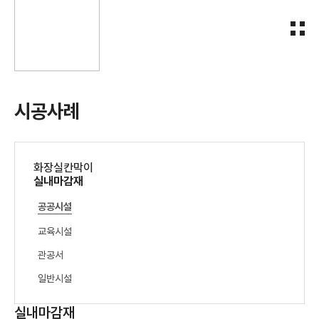
시공사례
화장실칸막이
실내마감재
공공시설
교육시설
관공서
일반시설
실내마감재