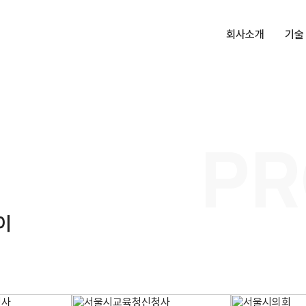
회사소개
기술
대표인사말
항균
회사소개
더존
PR
회사연혁
받침
인증 및 수상
켓
특허, 상표
상부
오시는길
이
일렛