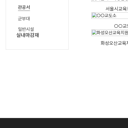
관공서
서울시교육
군부대
○○교
일반시설
실내마감재
화성오산교육