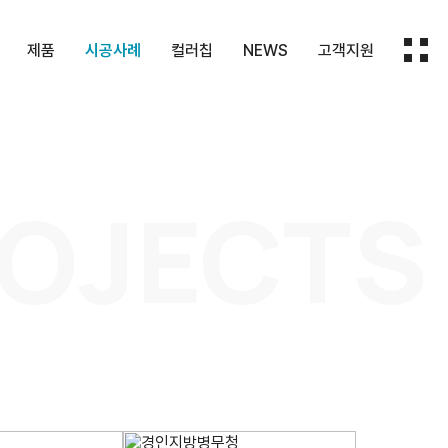
제품
시공사례
컬러칩
NEWS
고객지원
HPM
화장실칸막이
컬러칩
보도자료
지원내용
막이
패널
실내마감재
회사소식
문의하기
OJECTS
대
재
기타제품
몰딩