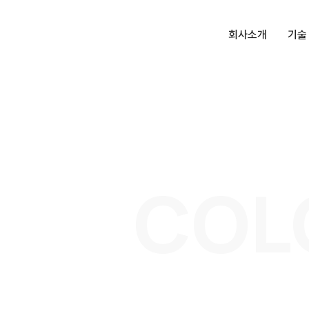
회사소개
기술
대표인사말
항균
회사소개
더존
회사연혁
받침
인증 및 수상
켓
COL
특허, 상표
상부
오시는길
일렛