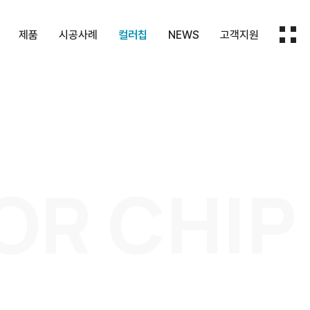
제품
시공사례
컬러칩
NEWS
고객지원
HPM
화장실칸막이
컬러칩
보도자료
지원내용
막이
패널
실내마감재
회사소식
문의하기
대
재
기타제품
OR CHIP
몰딩