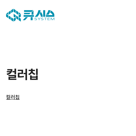
컬러칩
컬러칩