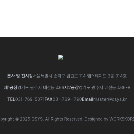
본사 및 전시장
서울특별시 송파구 법원로 114 엠스테이트 B동 914호
제1공장
경기도 광주시 태전동 469
제2공장
경기도 광주시 태전동 466-8
TEL
031-769-5071
FAX
031-769-1790
Email
master@qsys.kr
pyright © 2025 QSYS. All Rights Reserved.
Designed by WORKSKOR