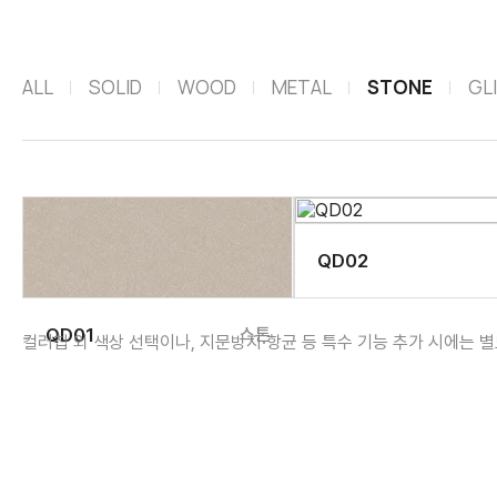
ALL
SOLID
WOOD
METAL
STONE
GL
QD02
QD01
스톤
컬러칩 외 색상 선택이나, 지문방지·항균 등 특수 기능 추가 시에는 