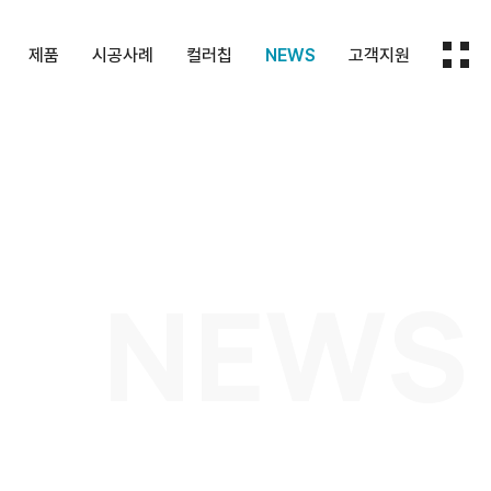
제품
시공사례
컬러칩
NEWS
고객지원
HPM
화장실칸막이
컬러칩
보도자료
지원내용
막이
패널
실내마감재
회사소식
문의하기
대
재
기타제품
NEWS
몰딩